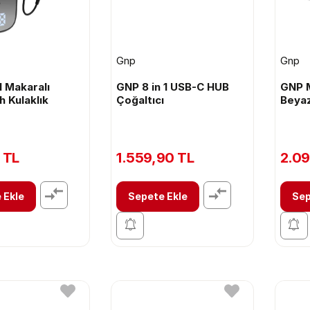
Gnp
Gnp
 Makaralı
GNP 8 in 1 USB-C HUB
GNP M
h Kulaklık
Çoğaltıcı
Beyaz
 TL
1.559,90 TL
2.09
 Ekle
Sepete Ekle
Sep