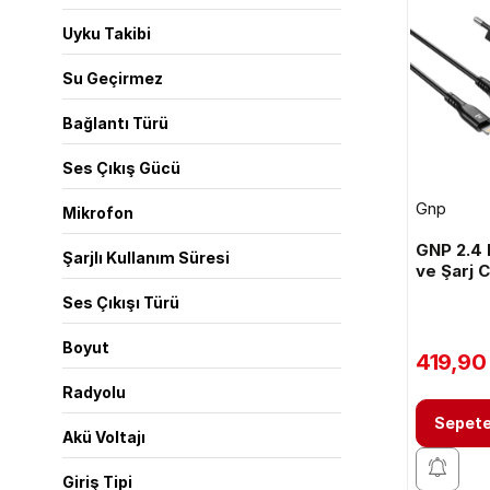
Uyku Takibi
Su Geçirmez
Bağlantı Türü
Ses Çıkış Gücü
Gnp
Mikrofon
GNP 2.4 
Şarjlı Kullanım Süresi
ve Şarj C
Ses Çıkışı Türü
Boyut
419,90
Radyolu
Sepete
Akü Voltajı
Giriş Tipi