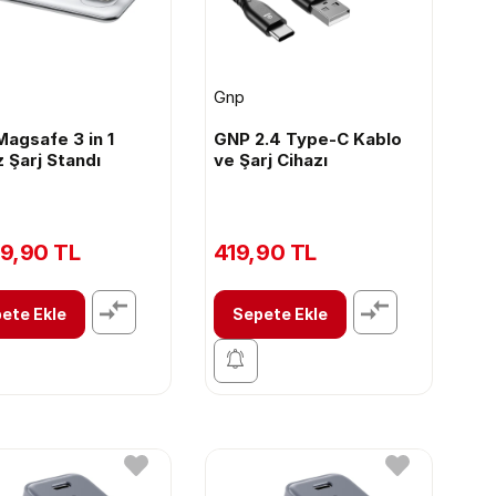
Gnp
agsafe 3 in 1
GNP 2.4 Type-C Kablo
 Şarj Standı
ve Şarj Cihazı
9,90 TL
419,90 TL
ete Ekle
Sepete Ekle