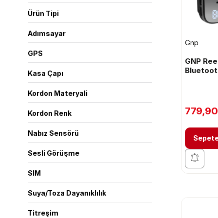
Ürün Tipi
Adımsayar
Gnp
GPS
GNP Reel
Bluetoot
Kasa Çapı
Kordon Materyali
779,90
Kordon Renk
Nabız Sensörü
Sepete
Sesli Görüşme
SIM
Suya/Toza Dayanıklılık
Titreşim