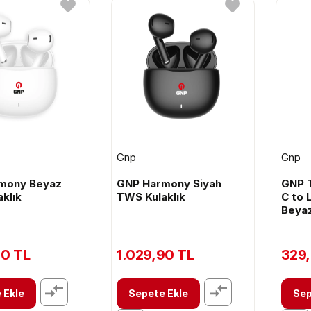
Gnp
Gnp
mony Beyaz
GNP Harmony Siyah
GNP 
klık
TWS Kulaklık
C to 
Beyaz
90 TL
1.029,90 TL
329,
 Ekle
Sepete Ekle
Sep