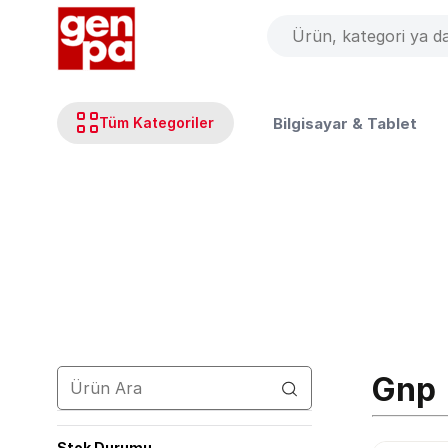
Bilgisayar & Tablet
Tüm Kategoriler
Gnp
Ana Sayfa
Markalar
Gnp
Stok Durumu