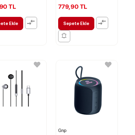
90 TL
779,90 TL
ete Ekle
Sepete Ekle
Gnp