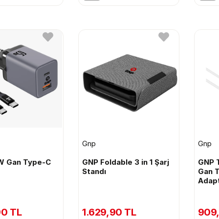
Gnp
Gnp
W Gan Type-C
GNP Foldable 3 in 1 Şarj
GNP 
Standı
Gan T
Adapt
90 TL
1.629,90 TL
909