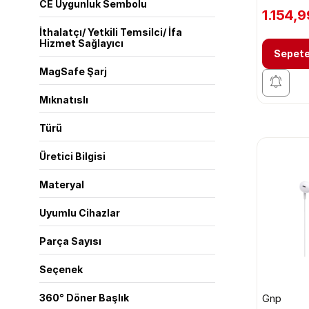
CE Uygunluk Sembolu
1.154,9
İthalatçı/ Yetkili Temsilci/ İfa
Hizmet Sağlayıcı
Sepete
MagSafe Şarj
Mıknatıslı
Türü
Üretici Bilgisi
Materyal
Uyumlu Cihazlar
Parça Sayısı
Seçenek
Gnp
360° Döner Başlık