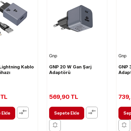
Gnp
Gnp
Lightning Kablo
GNP 20 W Gan Şarj
GNP 3
ihazı
Adaptörü
Adap
 TL
569,90 TL
739,
 Ekle
Sepete Ekle
Sep