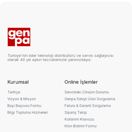
Banka ekranında başvurunuzu onaylayın
Kasa Çapı
20 mm altı
ve anında alışverişinizi tamamlayın.
Pil Kapasitesi
200-300 mAh
🛡️ GÜVENLİ ÖDEME
⚡ ANINDA ONAY
Model
GNP G-WATCH AKILLI SAAT
TOPLAM SEPET TUTARI
FIRSAT ÜRÜNÜ
2.499,90
Türkiye'nin lider teknoloji distribütörü ve servis sağlayıcısı
TL
olarak 40 yılı aşkın tecrübemizle yanınızdayız.
Kurumsal
Online İşlemler
3 Ay
📅 Taksit Hesaplama
Taksit Sayısı:
Tarihçe
Servisteki Cihazın Durumu
Vizyon & Misyon
Genpa Satışlı Ürün Sorgulama
1
3
6
9
12
15
18
21
24
27
30
33
36
Bayi Başvuru Formu
Fatura & Garanti Sorgulama
Ay
Ay
Ay
Ay
Ay
Ay
Ay
Ay
Ay
Ay
Ay
Ay
Ay
Bilgi Toplumu Hizmeleri
Sipariş Takip
Kullanım Kılavuzu
Sepete Ekle
Klon Bidirim Formu