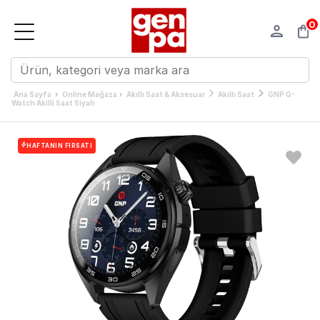
0
›
›
Ana Sayfa
Online Mağaza
Akıllı Saat & Aksesuar
Akıllı Saat
GNP G-
Watch Akilli Saat Siyah
HAFTANIN FIRSATI