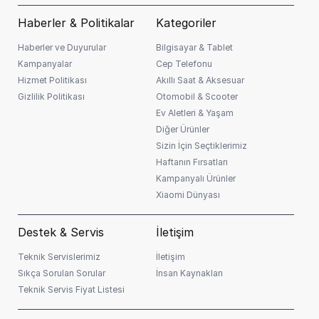
Haberler & Politikalar
Kategoriler
Önemli Bilgilendirme:
* Kredi başvurunuz banka
ℹ️
tarafından değerlendirilir. Faiz oranları ve taksit tutarları
Haberler ve Duyurular
Bilgisayar & Tablet
müşteri skoruna göre değişiklik gösterebilir.
Kampanyalar
Cep Telefonu
Hizmet Politikası
Akıllı Saat & Aksesuar
Gizlilik Politikası
Otomobil & Scooter
Ev Aletleri & Yaşam
Diğer Ürünler
Sizin İçin Seçtiklerimiz
Haftanın Fırsatları
Kampanyalı Ürünler
Xiaomi Dünyası
Destek & Servis
İletişim
Teknik Servislerimiz
İletişim
Sıkça Sorulan Sorular
İnsan Kaynakları
Teknik Servis Fiyat Listesi