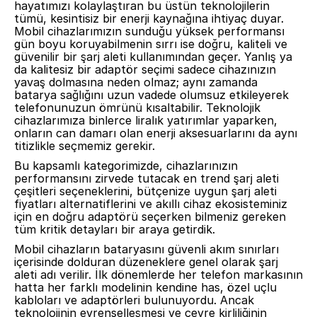
hayatımızı kolaylaştıran bu üstün teknolojilerin
tümü, kesintisiz bir enerji kaynağına ihtiyaç duyar.
Mobil cihazlarımızın sunduğu yüksek performansı
gün boyu koruyabilmenin sırrı ise doğru, kaliteli ve
güvenilir bir şarj aleti kullanımından geçer. Yanlış ya
da kalitesiz bir adaptör seçimi sadece cihazınızın
yavaş dolmasına neden olmaz; aynı zamanda
batarya sağlığını uzun vadede olumsuz etkileyerek
telefonunuzun ömrünü kısaltabilir. Teknolojik
cihazlarımıza binlerce liralık yatırımlar yaparken,
onların can damarı olan enerji aksesuarlarını da aynı
titizlikle seçmemiz gerekir.
Bu kapsamlı kategorimizde, cihazlarınızın
performansını zirvede tutacak en trend şarj aleti
çeşitleri seçeneklerini, bütçenize uygun şarj aleti
fiyatları alternatiflerini ve akıllı cihaz ekosisteminiz
için en doğru adaptörü seçerken bilmeniz gereken
tüm kritik detayları bir araya getirdik.
Mobil cihazların bataryasını güvenli akım sınırları
içerisinde dolduran düzeneklere genel olarak şarj
aleti adı verilir. İlk dönemlerde her telefon markasının
hatta her farklı modelinin kendine has, özel uçlu
kabloları ve adaptörleri bulunuyordu. Ancak
teknolojinin evrenselleşmesi ve çevre kirliliğinin