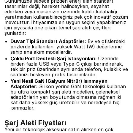
Günümüzde sadece prizden enerji alan standart
tasarımlar değil; hareket halindeyken, seyahat
ederken veya masanızın üzerinde kablo kalabalığı
yaratmadan kullanabileceğiniz pek çok inovatif çözüm
mevcuttur. İhtiyacınıza en uygun seçimi yapabilmeniz
için piyasada öne çıkan temel şarj aleti çeşitleri
şunlardır:
Duvar Tipi Standart Adaptörler:
Ev ve ofislerdeki
prizlerde kullanılan, yüksek Watt (W) değerlerine
sahip ana akım modellerdir.
Çoklu Port Destekli Şarj İstasyonları:
Üzerinde
birden fazla USB veya Type-C çıkışı barındırarak,
tek bir priz üzerinden aynı anda telefon, kulaklık ve
saatinizi besleyen pratik tasarımlardır.
Yeni Nesil GaN (Galyum Nitrür) Isınmayan
Adaptörler:
Silikon yerine GaN teknolojisi kullanan
bu ultra kompakt şarj aleti modelleri, geleneksel
adaptörlerin yarı boyutunda olmasına rağmen iki
kat daha yüksek güç üretebilir ve neredeyse hiç
ısınmazlar.
Şarj Aleti Fiyatları
Yeni bir teknolojik aksesuar satın alırken en çok