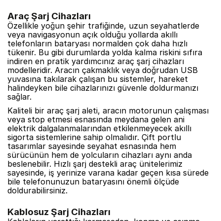
Araç Şarj Cihazları
Özellikle yoğun şehir trafiğinde, uzun seyahatlerde
veya navigasyonun açık olduğu yollarda akıllı
telefonların bataryası normalden çok daha hızlı
tükenir. Bu gibi durumlarda yolda kalma riskini sıfıra
indiren en pratik yardımcınız araç şarj cihazları
modelleridir. Aracın çakmaklık veya doğrudan USB
yuvasına takılarak çalışan bu sistemler, hareket
halindeyken bile cihazlarınızı güvenle doldurmanızı
sağlar.
Kaliteli bir araç şarj aleti, aracın motorunun çalışması
veya stop etmesi esnasında meydana gelen ani
elektrik dalgalanmalarından etkilenmeyecek akıllı
sigorta sistemlerine sahip olmalıdır. Çift portlu
tasarımlar sayesinde seyahat esnasında hem
sürücünün hem de yolcuların cihazları aynı anda
beslenebilir. Hızlı şarj destekli araç ünitelerimiz
sayesinde, iş yerinize varana kadar geçen kısa sürede
bile telefonunuzun bataryasını önemli ölçüde
doldurabilirsiniz.
Kablosuz Şarj Cihazları