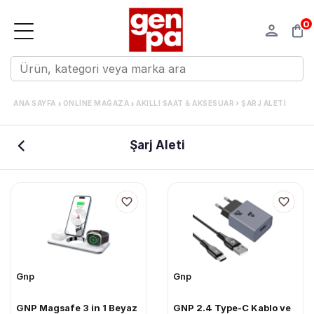
0
›
›
ANA SAYFA
ONLINE MAĞAZA
AKILLI SAAT & AKSESUAR
ŞARJ ALETI
Şarj Aleti
Gnp
Gnp
GNP Magsafe 3 in 1 Beyaz
GNP 2.4 Type-C Kablo ve