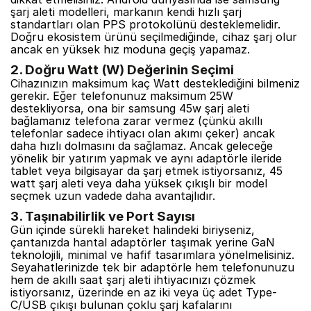
şarj aleti modelleri, markanın kendi hızlı şarj
standartları olan PPS protokolünü desteklemelidir.
Doğru ekosistem ürünü seçilmediğinde, cihaz şarj olur
ancak en yüksek hız moduna geçiş yapamaz.
2. Doğru Watt (W) Değerinin Seçimi
Cihazınızın maksimum kaç Watt desteklediğini bilmeniz
gerekir. Eğer telefonunuz maksimum 25W
destekliyorsa, ona bir samsung 45w şarj aleti
bağlamanız telefona zarar vermez (çünkü akıllı
telefonlar sadece ihtiyacı olan akımı çeker) ancak
daha hızlı dolmasını da sağlamaz. Ancak geleceğe
yönelik bir yatırım yapmak ve aynı adaptörle ileride
tablet veya bilgisayar da şarj etmek istiyorsanız, 45
watt şarj aleti veya daha yüksek çıkışlı bir model
seçmek uzun vadede daha avantajlıdır.
3. Taşınabilirlik ve Port Sayısı
Gün içinde sürekli hareket halindeki biriyseniz,
çantanızda hantal adaptörler taşımak yerine GaN
teknolojili, minimal ve hafif tasarımlara yönelmelisiniz.
Seyahatlerinizde tek bir adaptörle hem telefonunuzu
hem de akıllı saat şarj aleti ihtiyacınızı çözmek
istiyorsanız, üzerinde en az iki veya üç adet Type-
C/USB çıkışı bulunan çoklu şarj kafalarını