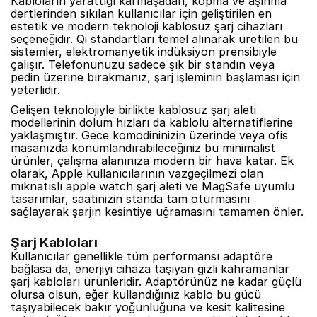
Kabloların yarattığı karmaşadan, kopma ve aşınma
dertlerinden sıkılan kullanıcılar için geliştirilen en
estetik ve modern teknoloji kablosuz şarj cihazları
seçeneğidir. Qi standartları temel alınarak üretilen bu
sistemler, elektromanyetik indüksiyon prensibiyle
çalışır. Telefonunuzu sadece şık bir standın veya
pedin üzerine bırakmanız, şarj işleminin başlaması için
yeterlidir.
Gelişen teknolojiyle birlikte kablosuz şarj aleti
modellerinin dolum hızları da kablolu alternatiflerine
yaklaşmıştır. Gece komodininizin üzerinde veya ofis
masanızda konumlandırabileceğiniz bu minimalist
ürünler, çalışma alanınıza modern bir hava katar. Ek
olarak, Apple kullanıcılarının vazgeçilmezi olan
mıknatıslı apple watch şarj aleti ve MagSafe uyumlu
tasarımlar, saatinizin standa tam oturmasını
sağlayarak şarjın kesintiye uğramasını tamamen önler.
Şarj Kabloları
Kullanıcılar genellikle tüm performansı adaptöre
bağlasa da, enerjiyi cihaza taşıyan gizli kahramanlar
şarj kabloları ürünleridir. Adaptörünüz ne kadar güçlü
olursa olsun, eğer kullandığınız kablo bu gücü
taşıyabilecek bakır yoğunluğuna ve kesit kalitesine