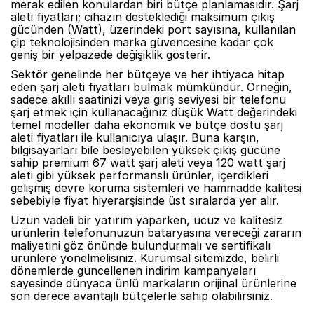
merak edilen konulardan biri bütçe planlamasıdır. Şarj
aleti fiyatları; cihazın desteklediği maksimum çıkış
gücünden (Watt), üzerindeki port sayısına, kullanılan
çip teknolojisinden marka güvencesine kadar çok
geniş bir yelpazede değişiklik gösterir.
Sektör genelinde her bütçeye ve her ihtiyaca hitap
eden şarj aleti fiyatları bulmak mümkündür. Örneğin,
sadece akıllı saatinizi veya giriş seviyesi bir telefonu
şarj etmek için kullanacağınız düşük Watt değerindeki
temel modeller daha ekonomik ve bütçe dostu şarj
aleti fiyatları ile kullanıcıya ulaşır. Buna karşın,
bilgisayarları bile besleyebilen yüksek çıkış gücüne
sahip premium 67 watt şarj aleti veya 120 watt şarj
aleti gibi yüksek performanslı ürünler, içerdikleri
gelişmiş devre koruma sistemleri ve hammadde kalitesi
sebebiyle fiyat hiyerarşisinde üst sıralarda yer alır.
Uzun vadeli bir yatırım yaparken, ucuz ve kalitesiz
ürünlerin telefonunuzun bataryasına vereceği zararın
maliyetini göz önünde bulundurmalı ve sertifikalı
ürünlere yönelmelisiniz. Kurumsal sitemizde, belirli
dönemlerde güncellenen indirim kampanyaları
sayesinde dünyaca ünlü markaların orijinal ürünlerine
son derece avantajlı bütçelerle sahip olabilirsiniz.