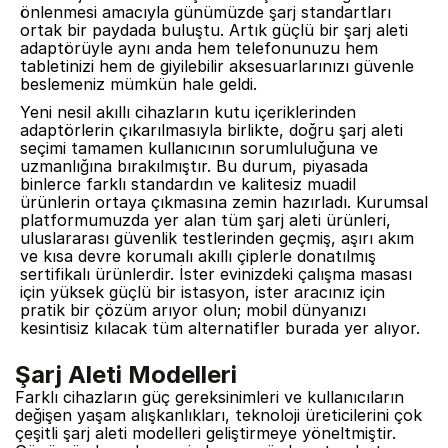
önlenmesi amacıyla günümüzde şarj standartları
ortak bir paydada buluştu. Artık güçlü bir şarj aleti
adaptörüyle aynı anda hem telefonunuzu hem
tabletinizi hem de giyilebilir aksesuarlarınızı güvenle
beslemeniz mümkün hale geldi.
Yeni nesil akıllı cihazların kutu içeriklerinden
adaptörlerin çıkarılmasıyla birlikte, doğru şarj aleti
seçimi tamamen kullanıcının sorumluluğuna ve
uzmanlığına bırakılmıştır. Bu durum, piyasada
binlerce farklı standardın ve kalitesiz muadil
ürünlerin ortaya çıkmasına zemin hazırladı. Kurumsal
platformumuzda yer alan tüm şarj aleti ürünleri,
uluslararası güvenlik testlerinden geçmiş, aşırı akım
ve kısa devre korumalı akıllı çiplerle donatılmış
sertifikalı ürünlerdir. İster evinizdeki çalışma masası
için yüksek güçlü bir istasyon, ister aracınız için
pratik bir çözüm arıyor olun; mobil dünyanızı
kesintisiz kılacak tüm alternatifler burada yer alıyor.
Şarj Aleti Modelleri
Farklı cihazların güç gereksinimleri ve kullanıcıların
değişen yaşam alışkanlıkları, teknoloji üreticilerini çok
çeşitli şarj aleti modelleri geliştirmeye yöneltmiştir.