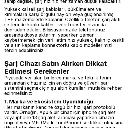
sahip değilse, şarj hızınız her zaman düşük kalacaktır.
Yüksek kaliteli şarj kabloları, bükülmelere ve
kırılmalara karşı örgülü naylon veya güçlendirilmiş
TPE malzemelerle kaplanır. Özellikle telefon şarj aleti
setlerinde kablo kalitesi, veri transfer hızını da
doğrudan etkiler. Bilgisayarınız ile telefonunuz
arasında dosya aktarımı yaparken zaman
kaybetmemek için veri iletim hızı yüksek, kalın iç kesitli
ve altın kaplama konnektörlü kablo modellerimizi
tercih edebilirsiniz.
Şarj Cihazı Satın Alırken Dikkat
Edilmesi Gerekenler
Piyasada yer alan binlerce marka ve teknik terim
arasından cihazınız için en doğru ve güvenli şarj
sistemini seçmek için şu altın kuralları mutlaka rehber
edinmelisiniz:
1. Marka ve Ekosistem Uyumluluğu
Her markanın kendine özgü bir hızlı şarj protokolü
vardır. Örneğin, Apple bir cihaz için iphone şarj aleti
veya iphone 13 şarj aleti araması yaparken cihazın
orijinal veya MFi (Made for iPhone) sertifikalı olmasına
dikkat etmelisiniz. Android dünyasında ise samsung