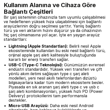
Kullanım Alanına ve Cihaza Göre
Bağlantı Çeşitleri
Bir şarj sisteminin cihazınızla tam uyumlu çalışabilmesi
ve hedeflenen yüksek hıza ulaşabilmesi için bağlantı
arayüzlerinin doğru seçilmesi şarttır. Yanlış bağlantı
türü ya veri aktarım hızını düşürür ya da cihazınızın
hiç şarj olmamasına yol açar. İşte en yaygın arayüz
standartları:
Lightning (Apple Standartları):
Belirli nesil Apple
ekosisteminde kullanılan bu eski nesil bağlantı türü,
orijinal apple şarj aleti kalitesiyle buluştuğunda
kararlı bir enerji transferi sağlar.
USB-C (Type-C Teknolojisi):
Günümüzün evrensel
endüstri standardıdır. Yüksek veri transferi ve çift
yönlü akım iletimi sağlayan type c şarj aleti
modelleri, yeni nesil akıllı telefonlardan dizüstü
bilgisayarlara kadar tüm modern ekosistemi besler.
Piyasada en sık aranan şarj aleti type c ve usb c
şarj aleti kombinasyonları, yüksek hızlı PD (Power
Delivery) protokollerini tam performansla
destekler.
Micro-USB Arayüzü:
Daha eski nesil Android