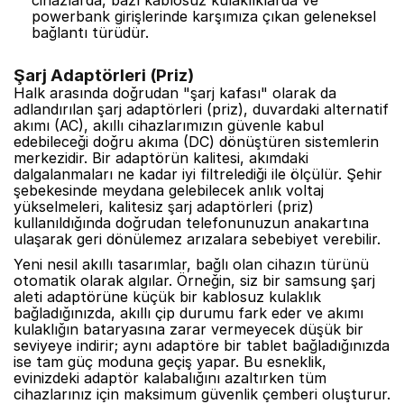
cihazlarda, bazı kablosuz kulaklıklarda ve
powerbank girişlerinde karşımıza çıkan geleneksel
bağlantı türüdür.
Şarj Adaptörleri (Priz)
Halk arasında doğrudan "şarj kafası" olarak da
adlandırılan şarj adaptörleri (priz), duvardaki alternatif
akımı (AC), akıllı cihazlarımızın güvenle kabul
edebileceği doğru akıma (DC) dönüştüren sistemlerin
merkezidir. Bir adaptörün kalitesi, akımdaki
dalgalanmaları ne kadar iyi filtrelediği ile ölçülür. Şehir
şebekesinde meydana gelebilecek anlık voltaj
yükselmeleri, kalitesiz şarj adaptörleri (priz)
kullanıldığında doğrudan telefonunuzun anakartına
ulaşarak geri dönülemez arızalara sebebiyet verebilir.
Yeni nesil akıllı tasarımlar, bağlı olan cihazın türünü
otomatik olarak algılar. Örneğin, siz bir samsung şarj
aleti adaptörüne küçük bir kablosuz kulaklık
bağladığınızda, akıllı çip durumu fark eder ve akımı
kulaklığın bataryasına zarar vermeyecek düşük bir
seviyeye indirir; aynı adaptöre bir tablet bağladığınızda
ise tam güç moduna geçiş yapar. Bu esneklik,
evinizdeki adaptör kalabalığını azaltırken tüm
cihazlarınız için maksimum güvenlik çemberi oluşturur.