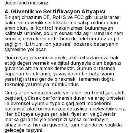
değerlendirmelisiniz.
4. Güvenlik ve Sertifikasyon Altyapısı
Bir şarj cihazının CE, RoHS ve FCC gibi uluslararası
kalite ve güvenlik sertifikalarına sahip olduğundan
emin olun. Isı kontrol mekanizması bulunmayan
kalitesiz ürünler, dolum esnasında aşırı ısınarak hem
kendi iç devrelerini eritir hem de telefonunuzun pil
sağlığını (Lithium-ion yapısını) bozarak bataryanın
şişmesine yol açar.
Doğru şarj cihazını seçmek, akıllı cihazlarınıza hak
ettiği değeri vermek ve dijital dünyayla olan bağınızı
güvence altına almak demektir. Günün ortasında
kapanan bir ekranın, yavaş dolan bir bataryanın
yarattığı stresi geride bırakmak, tamamen doğru
teknoloji yatırımıyla mümkündür.
Geniş ürün yelpazemizde yer alan, en trend şarj aleti
çeşitleri, yüksek performanslı duvar ve araç üniteleri
ile evrensel uyumlu type c şarj aleti modellerini
kurumsal platformumuzda detaylıca inceleyebilirsiniz.
Her bütçeye uygun şarj aleti fiyatları ve güvenilir
marka garantisiyle enerjinizi şansa bırakmayın;
cihazlarınızı her an güvenle, tam hızında ve sağlıkla
geleceğe taşıyın!