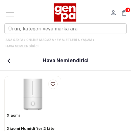
0
›
›
ANA SAYFA
ONLINE MAĞAZA
EV ALETLERI & YAŞAM
HAVA NEMLENDIRICI
Hava Nemlendirici
Xiaomi
Xiaomi Humidifier 2 Lite