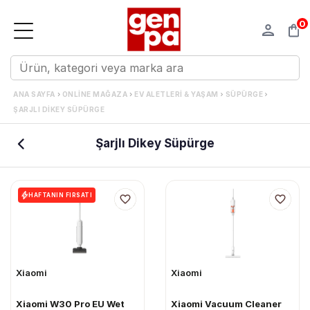
0
›
›
ANA SAYFA
ONLINE MAĞAZA
EV ALETLERI & YAŞAM
SÜPÜRGE
ŞARJLI DIKEY SÜPÜRGE
Şarjlı Dikey Süpürge
HAFTANIN FIRSATI
Xiaomi
Xiaomi
Xiaomi W30 Pro EU Wet
Xiaomi Vacuum Cleaner