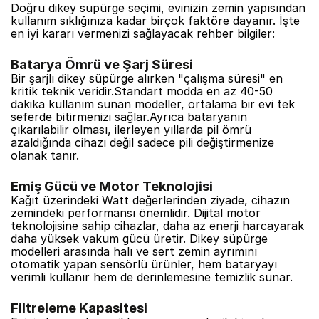
Doğru dikey süpürge seçimi, evinizin zemin yapısından
kullanım sıklığınıza kadar birçok faktöre dayanır. İşte
en iyi kararı vermenizi sağlayacak rehber bilgiler:
Batarya Ömrü ve Şarj Süresi
Bir şarjlı dikey süpürge alırken "çalışma süresi" en
kritik teknik veridir.Standart modda en az 40-50
dakika kullanım sunan modeller, ortalama bir evi tek
seferde bitirmenizi sağlar.Ayrıca bataryanın
çıkarılabilir olması, ilerleyen yıllarda pil ömrü
azaldığında cihazı değil sadece pili değiştirmenize
olanak tanır.
Emiş Gücü ve Motor Teknolojisi
Kağıt üzerindeki Watt değerlerinden ziyade, cihazın
zemindeki performansı önemlidir. Dijital motor
teknolojisine sahip cihazlar, daha az enerji harcayarak
daha yüksek vakum gücü üretir. Dikey süpürge
modelleri arasında halı ve sert zemin ayrımını
otomatik yapan sensörlü ürünler, hem bataryayı
verimli kullanır hem de derinlemesine temizlik sunar.
Filtreleme Kapasitesi