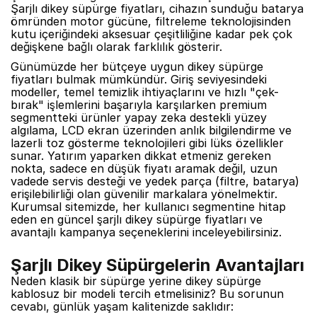
Şarjlı dikey süpürge fiyatları, cihazın sunduğu batarya
ömründen motor gücüne, filtreleme teknolojisinden
kutu içeriğindeki aksesuar çeşitliliğine kadar pek çok
değişkene bağlı olarak farklılık gösterir.
Günümüzde her bütçeye uygun dikey süpürge
fiyatları bulmak mümkündür. Giriş seviyesindeki
modeller, temel temizlik ihtiyaçlarını ve hızlı "çek-
bırak" işlemlerini başarıyla karşılarken premium
segmentteki ürünler yapay zeka destekli yüzey
algılama, LCD ekran üzerinden anlık bilgilendirme ve
lazerli toz gösterme teknolojileri gibi lüks özellikler
sunar. Yatırım yaparken dikkat etmeniz gereken
nokta, sadece en düşük fiyatı aramak değil, uzun
vadede servis desteği ve yedek parça (filtre, batarya)
erişilebilirliği olan güvenilir markalara yönelmektir.
Kurumsal sitemizde, her kullanıcı segmentine hitap
eden en güncel şarjlı dikey süpürge fiyatları ve
avantajlı kampanya seçeneklerini inceleyebilirsiniz.
Şarjlı Dikey Süpürgelerin Avantajları
Neden klasik bir süpürge yerine dikey süpürge
kablosuz bir modeli tercih etmelisiniz? Bu sorunun
cevabı, günlük yaşam kalitenizde saklıdır: