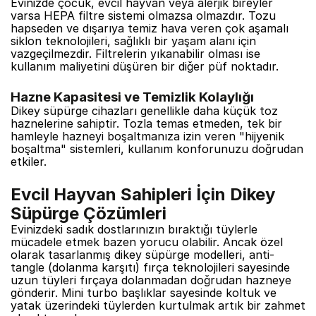
Evinizde çocuk, evcil hayvan veya alerjik bireyler
varsa HEPA filtre sistemi olmazsa olmazdır. Tozu
hapseden ve dışarıya temiz hava veren çok aşamalı
siklon teknolojileri, sağlıklı bir yaşam alanı için
vazgeçilmezdir. Filtrelerin yıkanabilir olması ise
kullanım maliyetini düşüren bir diğer püf noktadır.
Hazne Kapasitesi ve Temizlik Kolaylığı
Dikey süpürge cihazları genellikle daha küçük toz
haznelerine sahiptir. Tozla temas etmeden, tek bir
hamleyle hazneyi boşaltmanıza izin veren "hijyenik
boşaltma" sistemleri, kullanım konforunuzu doğrudan
etkiler.
Evcil Hayvan Sahipleri İçin Dikey
Süpürge Çözümleri
Evinizdeki sadık dostlarınızın bıraktığı tüylerle
mücadele etmek bazen yorucu olabilir. Ancak özel
olarak tasarlanmış dikey
süpürge
modelleri, anti-
tangle (dolanma karşıtı) fırça teknolojileri sayesinde
uzun tüyleri fırçaya dolanmadan doğrudan hazneye
gönderir. Mini turbo başlıklar sayesinde koltuk ve
yatak üzerindeki tüylerden kurtulmak artık bir zahmet