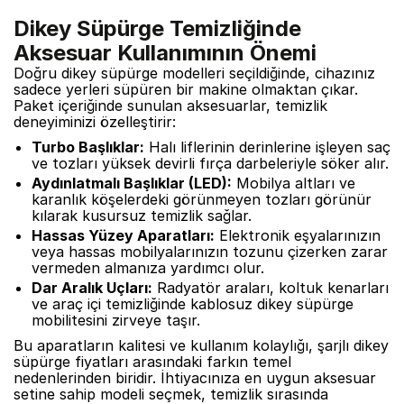
Dikey Süpürge Temizliğinde
Aksesuar Kullanımının Önemi
Doğru dikey süpürge modelleri seçildiğinde, cihazınız
sadece yerleri süpüren bir makine olmaktan çıkar.
Paket içeriğinde sunulan aksesuarlar, temizlik
deneyiminizi özelleştirir:
Turbo Başlıklar:
Halı liflerinin derinlerine işleyen saç
ve tozları yüksek devirli fırça darbeleriyle söker alır.
Aydınlatmalı Başlıklar (LED):
Mobilya altları ve
karanlık köşelerdeki görünmeyen tozları görünür
kılarak kusursuz temizlik sağlar.
Hassas Yüzey Aparatları:
Elektronik eşyalarınızın
veya hassas mobilyalarınızın tozunu çizerken zarar
vermeden almanıza yardımcı olur.
Dar Aralık Uçları:
Radyatör araları, koltuk kenarları
ve araç içi temizliğinde kablosuz dikey süpürge
mobilitesini zirveye taşır.
Bu aparatların kalitesi ve kullanım kolaylığı, şarjlı dikey
süpürge fiyatları arasındaki farkın temel
nedenlerinden biridir. İhtiyacınıza en uygun aksesuar
setine sahip modeli seçmek, temizlik sırasında