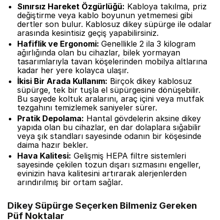
Sınırsız Hareket Özgürlüğü:
Kabloya takılma, priz
değiştirme veya kablo boyunun yetmemesi gibi
dertler son bulur. Kablosuz dikey süpürge ile odalar
arasında kesintisiz geçiş yapabilirsiniz.
Hafiflik ve Ergonomi:
Genellikle 2 ila 3 kilogram
ağırlığında olan bu cihazlar, bilek yormayan
tasarımlarıyla tavan köşelerinden mobilya altlarına
kadar her yere kolayca ulaşır.
İkisi Bir Arada Kullanım:
Birçok dikey kablosuz
süpürge, tek bir tuşla el süpürgesine dönüşebilir.
Bu sayede koltuk aralarını, araç içini veya mutfak
tezgahını temizlemek saniyeler sürer.
Pratik Depolama:
Hantal gövdelerin aksine dikey
yapıda olan bu cihazlar, en dar dolaplara sığabilir
veya şık standları sayesinde odanın bir köşesinde
daima hazır bekler.
Hava Kalitesi:
Gelişmiş HEPA filtre sistemleri
sayesinde çekilen tozun dışarı sızmasını engeller,
evinizin hava kalitesini artırarak alerjenlerden
arındırılmış bir ortam sağlar.
Dikey Süpürge Seçerken Bilmeniz Gereken
Püf Noktalar