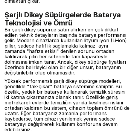
olmaktan çıkar.
Şarjlı Dikey Süpürgelerde Batarya
Teknolojisi ve Ömrü
Bir şarjlı dikey süpürge satın alırken en çok dikkat
edilen teknik detayların başında batarya performansı
gelir. Modern cihazlarda kullanılan lityum iyon (Li-ion)
piller, sadece hafiflik sağlamakla kalmaz, aynı
zamanda "hafıza etkisi" denilen sorunu ortadan
kaldırarak pilin her seferinde tam kapasiteyle
dolmasına imkan tanır. Ancak, dikey süpürge fiyatları
üzerinde belirleyici olan bir diğer unsur, bataryanın
değiştirilebilir olup olmamasıdır.
Yüksek performanslı şarjlı dikey süpürge modelleri,
genellikle "tak-çıkar" batarya sistemine sahiptir. Bu
özellik, yedek bir batarya kullanarak temizlik süresini
iki katına çıkarmanıza olanak tanır. Özellikle geniş
metrekareli evlerde temizliğin yarıda kesilmesi riskini
ortadan kaldıran bu sistem, cihazın toplam ömrünü de
uzatır. Eğer bataryanız zamanla performans
kaybederse, tüm cihazı yenilemek yerine sadece
bataryayı değiştirerek kullanım konforuna devam
edebilirsiniz.