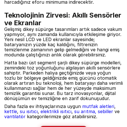
harcadığınız eforu minimuma indirecektir.
Teknolojinin Zirvesi: Akıllı Sensörler
ve Ekranlar
Gelişmiş dikey süpürge tasarımları artık sadece vakum
yapmıyor, aynı zamanda kullanıcıyla etkileşime giriyor.
Yeni nesil LCD ve LED ekranlar sayesinde;
bataryanızın yüzde kaç kaldığını, filtrenizin
temizlenme zamanının gelip gelmediğini ve hangi emiş
modunda çalıştığınızı anlık olarak görebilirsiniz.
Hatta bazı üst segment şarjlı dikey süpürge modelleri,
zemindeki toz yoğunluğunu algılayan akıllı sensörlere
sahiptir. Parkeden halıya geçtiğinizde veya yoğun
tozlu bir bölgeye geldiğinizde emiş gücünü otomatik
olarak artıran bu teknoloji, hem bataryayı daha verimli
kullanmanızı sağlar hem de her yüzeyde maksimum
temizlik garantisi sunar. Bu tarz inovasyonlar, dijital
dönüşümün ev temizliğine en zarif dokunuşudur.
Daha fazla ev ihtiyaçlarınıza uygun
mutfak aletleri
,
kettle
,
su ısıtıcı
,
elektrikli ısıtıcı
,
su arıtma, sebiller
ve
vantilatör
kategorilerimize göz atabilirsiniz.