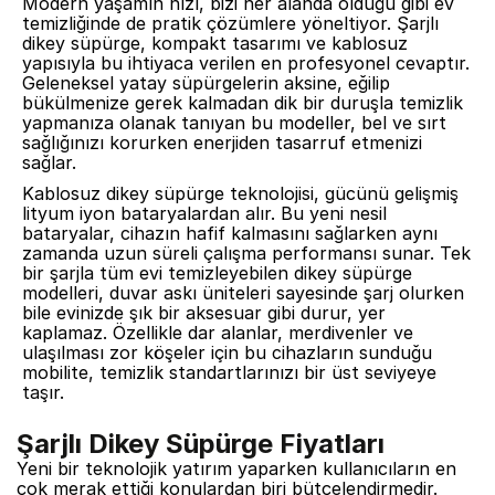
Modern yaşamın hızı, bizi her alanda olduğu gibi ev
temizliğinde de pratik çözümlere yöneltiyor. Şarjlı
dikey süpürge, kompakt tasarımı ve kablosuz
yapısıyla bu ihtiyaca verilen en profesyonel cevaptır.
Geleneksel yatay süpürgelerin aksine, eğilip
bükülmenize gerek kalmadan dik bir duruşla temizlik
yapmanıza olanak tanıyan bu modeller, bel ve sırt
sağlığınızı korurken enerjiden tasarruf etmenizi
sağlar.
Kablosuz dikey süpürge teknolojisi, gücünü gelişmiş
lityum iyon bataryalardan alır. Bu yeni nesil
bataryalar, cihazın hafif kalmasını sağlarken aynı
zamanda uzun süreli çalışma performansı sunar. Tek
bir şarjla tüm evi temizleyebilen dikey süpürge
modelleri, duvar askı üniteleri sayesinde şarj olurken
bile evinizde şık bir aksesuar gibi durur, yer
kaplamaz. Özellikle dar alanlar, merdivenler ve
ulaşılması zor köşeler için bu cihazların sunduğu
mobilite, temizlik standartlarınızı bir üst seviyeye
taşır.
Şarjlı Dikey Süpürge Fiyatları
Yeni bir teknolojik yatırım yaparken kullanıcıların en
çok merak ettiği konulardan biri bütçelendirmedir.