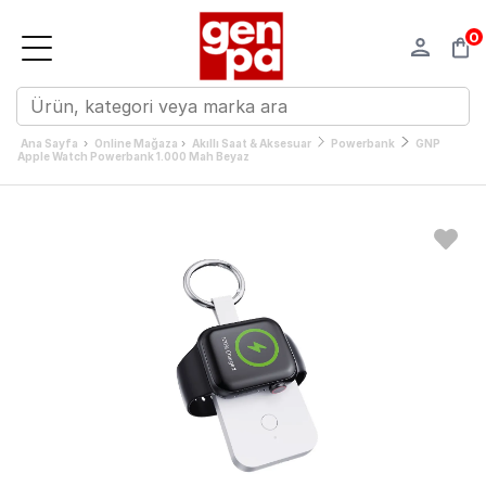
0
›
›
Ana Sayfa
Online Mağaza
Akıllı Saat & Aksesuar
Powerbank
GNP
Apple Watch Powerbank 1.000 Mah Beyaz