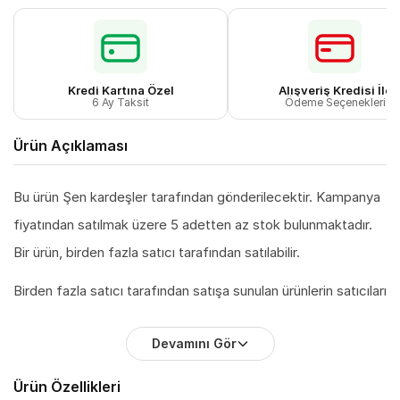
Kredi Kartına Özel
Alışveriş Kredisi İle
6 Ay Taksit
Ödeme Seçenekleri
Ürün Açıklaması
Bu ürün Şen kardeşler tarafından gönderilecektir. Kampanya
fiyatından satılmak üzere 5 adetten az stok bulunmaktadır.
Bir ürün, birden fazla satıcı tarafından satılabilir.
Birden fazla satıcı tarafından satışa sunulan ürünlerin satıcıları
ürün için belirledikleri fiyata, satıcı puanlarına, teslimat
Devamını Gör
statülerine, ürünlerdeki promosyonlara, kargonun bedava
olup olmamasına ve ürünlerin hızlı teslimat ile teslim edilip
Ürün Özellikleri