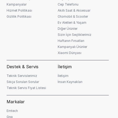
müşteri skoruna göre değişiklik gösterebilir.
Kampanyalar
Cep Telefonu
Hizmet Politikası
Akıllı Saat & Aksesuar
Gizlilik Politikası
Otomobil & Scooter
Ev Aletleri & Yaşam
Diğer Ürünler
Sizin İçin Seçtiklerimiz
Haftanın Fırsatları
Kampanyalı Ürünler
Xiaomi Dünyası
Destek & Servis
İletişim
Teknik Servislerimiz
İletişim
Sıkça Sorulan Sorular
İnsan Kaynakları
Teknik Servis Fiyat Listesi
Markalar
Emtech
Gnp