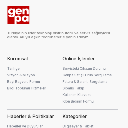
TOPLAM SEPET TUTARI
FIRSAT ÜRÜNÜ
999,90
Türkiye'nin lider teknoloji distribütörü ve servis sağlayıcısı
TL
olarak 40 yılı aşkın tecrübemizle yanınızdayız.
Kurumsal
Online İşlemler
3 Ay
📅 Taksit Hesaplama
Taksit Sayısı:
Tarihçe
Servisteki Cihazın Durumu
Vizyon & Misyon
Genpa Satışlı Ürün Sorgulama
1
3
6
9
12
15
18
21
24
27
30
33
36
Bayi Başvuru Formu
Fatura & Garanti Sorgulama
Ay
Ay
Ay
Ay
Ay
Ay
Ay
Ay
Ay
Ay
Ay
Ay
Ay
Bilgi Toplumu Hizmeleri
Sipariş Takip
Kullanım Kılavuzu
Sepete Ekle
Klon Bidirim Formu
Haberler & Politikalar
Kategoriler
Önemli Bilgilendirme:
* Kredi başvurunuz banka
ℹ️
tarafından değerlendirilir. Faiz oranları ve taksit tutarları
Haberler ve Duyurular
Bilgisayar & Tablet