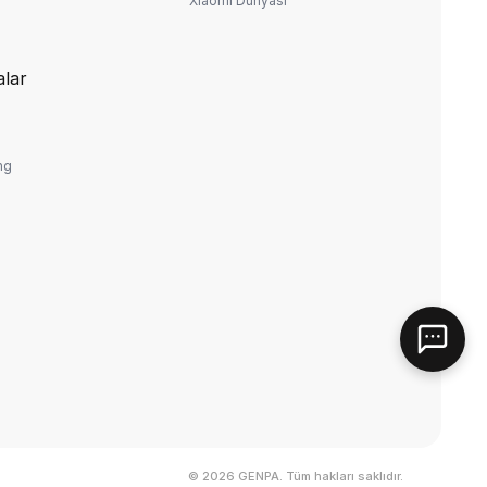
Xiaomi Dünyası
lar
ng
© 2026 GENPA. Tüm hakları saklıdır.