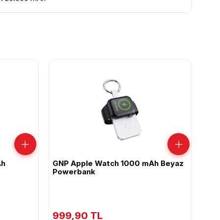
Ah
GNP Apple Watch 1000 mAh Beyaz
GNP
Powerbank
Pow
999,90 TL
1.