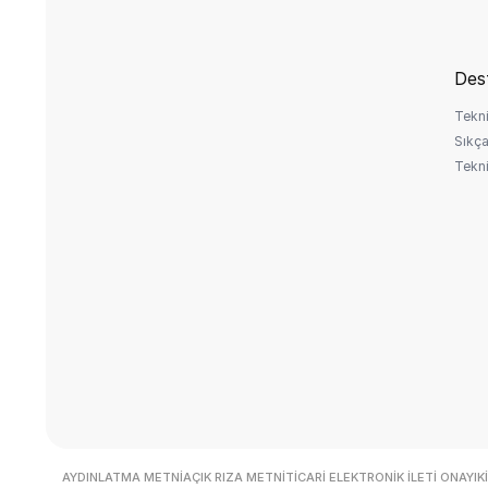
Des
Tekni
Sıkça
Tekni
AYDINLATMA METNI
AÇIK RIZA METNI
TICARI ELEKTRONIK İLETI ONAYI
K