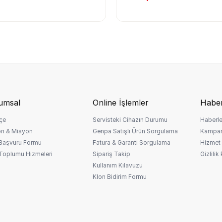
umsal
Online İşlemler
Haber
çe
Servisteki Cihazın Durumu
Haberle
on & Misyon
Genpa Satışlı Ürün Sorgulama
Kampan
 Başvuru Formu
Fatura & Garanti Sorgulama
Hizmet 
 Toplumu Hizmeleri
Sipariş Takip
Gizlilik
Kullanım Kılavuzu
Klon Bidirim Formu