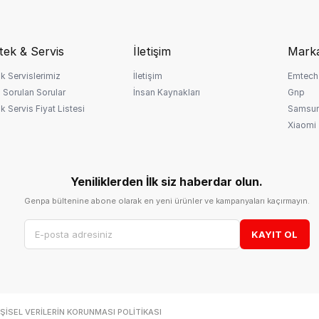
tek & Servis
İletişim
Marka
k Servislerimiz
İletişim
Emtech
 Sorulan Sorular
İnsan Kaynakları
Gnp
k Servis Fiyat Listesi
Samsu
Xiaomi
Yeniliklerden İlk siz haberdar olun.
Genpa bültenine abone olarak en yeni ürünler ve kampanyaları kaçırmayın.
KAYIT OL
IŞISEL VERILERIN KORUNMASI POLITIKASI