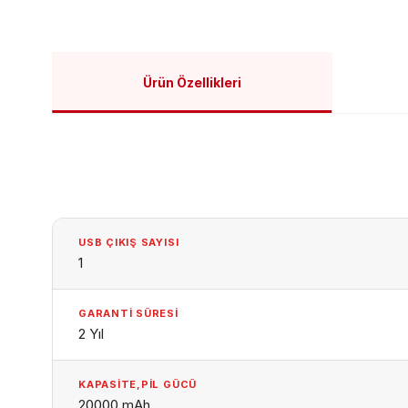
Ürün Özellikleri
USB ÇIKIŞ SAYISI
1
GARANTI SÜRESI
2 Yıl
KAPASITE,PIL GÜCÜ
20000 mAh