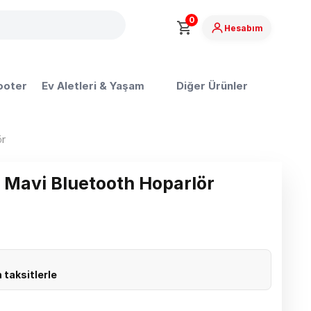
0
Hesabım
ooter
Ev Aletleri & Yaşam
Diğer Ürünler
ör
Mavi Bluetooth Hoparlör
 taksitlerle