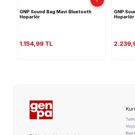
h
GNP Sound Bag Mavi Bluetooth
GNP Soun
Hoparlör
Hoparlör
1.154,99 TL
2.239,
Kur
Tarih
Vizy
Bayi