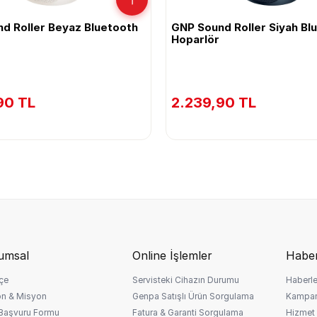
d Roller Beyaz Bluetooth
GNP Sound Roller Siyah Bl
Hoparlör
90 TL
2.239,90 TL
umsal
Online İşlemler
Haber
çe
Servisteki Cihazın Durumu
Haberle
on & Misyon
Genpa Satışlı Ürün Sorgulama
Kampan
 Başvuru Formu
Fatura & Garanti Sorgulama
Hizmet 