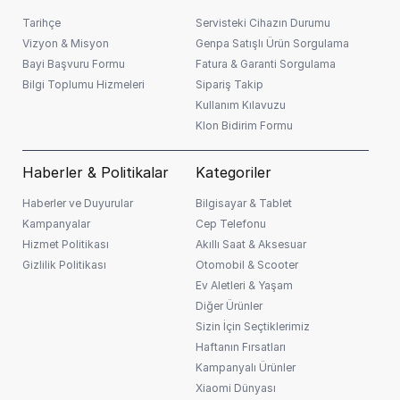
müşteri skoruna göre değişiklik gösterebilir.
Tarihçe
Servisteki Cihazın Durumu
Vizyon & Misyon
Genpa Satışlı Ürün Sorgulama
Bayi Başvuru Formu
Fatura & Garanti Sorgulama
Bilgi Toplumu Hizmeleri
Sipariş Takip
Kullanım Kılavuzu
Klon Bidirim Formu
Haberler & Politikalar
Kategoriler
Haberler ve Duyurular
Bilgisayar & Tablet
Kampanyalar
Cep Telefonu
Hizmet Politikası
Akıllı Saat & Aksesuar
Gizlilik Politikası
Otomobil & Scooter
Ev Aletleri & Yaşam
Diğer Ürünler
Sizin İçin Seçtiklerimiz
Haftanın Fırsatları
Kampanyalı Ürünler
Xiaomi Dünyası