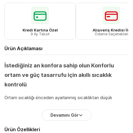
Kredi Kartına Özel
Alışveriş Kredisi İle
9 Ay Taksit
Ödeme Seçenekleri
Ürün Açıklaması
İstediğiniz an konfora sahip olun Konforlu
ortam ve güç tasarrufu için akıllı sıcaklık
kontrolü
Ortam sıcaklığı önceden ayarlanmış sıcaklıktan düşük
olduğunda, otomatik olarak ısıtmaya devam eder; ortam
Devamını Gör
sıcaklığı önceden ayarlanmış sıcaklığa ulaştığında, gücü
otomatik olarak azaltır veya ısıtmayı durdurur. Dahili
Ürün Özellikleri