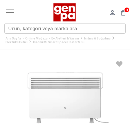
0
›
›
Ana Sayfa
Online Mağaza
Ev Aletleri & Yaşam
Isıtma & Soğutma
Elektrikli Isıtıcı
Xiaomi Mi Smart Space Heater S Eu