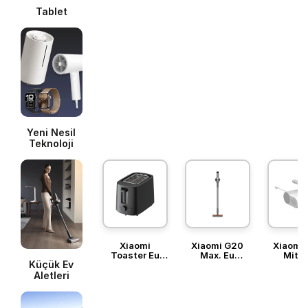
Tablet
Yeni Nesil
Teknoloji
Xiaomi
Xiaomi G20
Xiaomi 
Toaster Eu
Max. Eu
Mite 
Küçük Ev
Ekmek
Vacuum
Vacu
Kızartma
Cleaner Şarjlı
Cleane
Aletleri
Makinesi
Dikey Süpürge
Süpürg