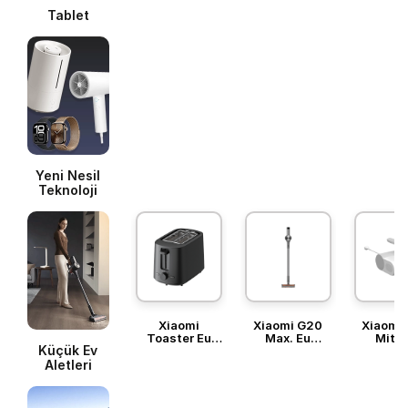
Tablet
Yeni Nesil
Teknoloji
Xiaomi
Xiaomi G20
Xiaomi 
Toaster Eu
Max. Eu
Mite 
Küçük Ev
Ekmek
Vacuum
Vacu
Kızartma
Cleaner Şarjlı
Cleane
Aletleri
Makinesi
Dikey Süpürge
Süpürg