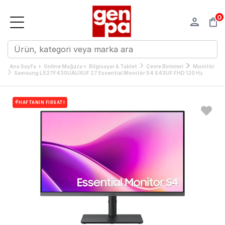
0
›
›
Ana Sayfa
Online Mağaza
Bilgisayar & Tablet
Çevre Birimleri
Monitör
Samsung LS27F430UAUXUF 27 Essential Monitör S4 S43UF FHD 120 Hz
HAFTANIN FIRSATI