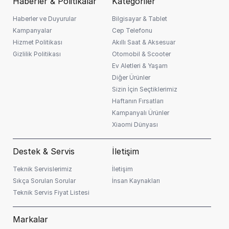
Haberler & Politikalar
Kategoriler
müşteri skoruna göre değişiklik gösterebilir.
Ram Slot Sayısı
Haberler ve Duyurular
2.00
Bilgisayar & Tablet
Kampanyalar
Cep Telefonu
Hizmet Politikası
Akıllı Saat & Aksesuar
Garanti Süresi
2 Yıl
Gizlilik Politikası
Otomobil & Scooter
Ev Aletleri & Yaşam
Renk
Siyah
Diğer Ürünler
Sizin İçin Seçtiklerimiz
Güç
180 W
Haftanın Fırsatları
Kampanyalı Ürünler
Çerçevesiz
Hayır
Xiaomi Dünyası
Kamera
Hayır
Destek & Servis
İletişim
Teknik Servislerimiz
İletişim
Kullanım
Genel
Sıkça Sorulan Sorular
İnsan Kaynakları
Teknik Servis Fiyat Listesi
İşlemci Markası
Intel
Markalar
Ekran Boyutu
27 İnç