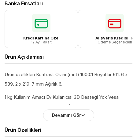
Banka Fırsatları
Kredi Kartına Özel
Alışveriş Kredisi İle
12 Ay Taksit
Ödeme Seçenekleri
Ürün Açıklaması
Ürün özellikleri Kontrast Oranı (mnt) 1000:1 Boyutlar 611. 6 x
539. 2 x 219. 7 mm Ağırlık 6.
1 kg Kullanım Amacı Ev Kullanıcısı 3D Desteği Yok Vesa
Uyumluluğu Var HDR Yok Kutu İçindeki Kablolar HDMI
Devamını Gör
Kablosu Kamera Yok Tepki Süresi 5 ms Parlaklık (cd/m) 300
cd Ekran Büyüklüğü (İnç) 27 inç DisplayPort Var Renk Sayısı
Ürün Özellikleri
16, 7 Milyon Dokunmatik Ekran Yok Görüntü Oranı 16:9 (Geniş