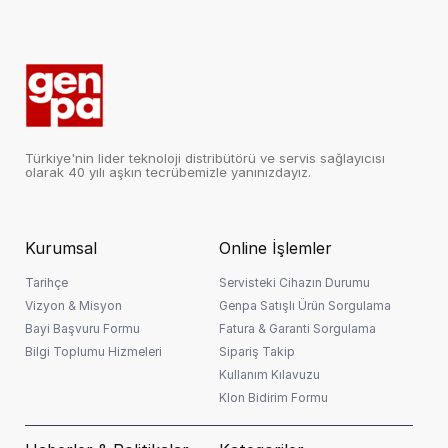
DisplayPort
Var
TOPLAM SEPET TUTARI
G-Sync
Yok
FIRSAT ÜRÜNÜ
6.999,00
TL
HDMI Giriş Sayısı
002
Türkiye'nin lider teknoloji distribütörü ve servis sağlayıcısı
olarak 40 yılı aşkın tecrübemizle yanınızdayız.
Yatay-Dikey Döndürülebilirlik
Var
3 Ay
📅 Taksit Hesaplama
Taksit Sayısı:
Freesync
Yok
Kurumsal
Online İşlemler
1
3
6
9
12
15
18
21
24
27
30
33
36
Tarihçe
Servisteki Cihazın Durumu
RAM
8 GB
Ay
Ay
Ay
Ay
Ay
Ay
Ay
Ay
Ay
Ay
Ay
Ay
Ay
Vizyon & Misyon
Genpa Satışlı Ürün Sorgulama
Sepete Ekle
Bayi Başvuru Formu
Fatura & Garanti Sorgulama
Giriş Tipi
HDMI
Bilgi Toplumu Hizmeleri
Sipariş Takip
Kullanım Kılavuzu
Görüntü Oranı
16:9
Klon Bidirim Formu
Önemli Bilgilendirme:
* Kredi başvurunuz banka
ℹ️
tarafından değerlendirilir. Faiz oranları ve taksit tutarları
Tepki Süresi
5 ms