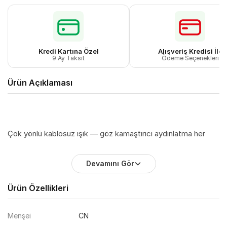
Kredi Kartına Özel
Alışveriş Kredisi İle
9 Ay Taksit
Ödeme Seçenekleri
Ürün Açıklaması
Çok yönlü kablosuz ışık — göz kamaştırıcı aydınlatma her
zaman yanınızda 36cm uzatılmış lamba kafası Çeşitli kullanım
Devamını Gör
senaryolarına uygun geniş açılı bir ışık kaynağı Ra90 yüksek
CRI Gerçek renk deneyimi için özel olarak seçilmiş LED ler
Ürün Özellikleri
RG0 mavi ışık tehlikesi muafiyet grubu Gözlerinizi korumak
için yumuşak ışık 2000mAh büyük kapasiteli pil Uzun süreli
Menşei
CN