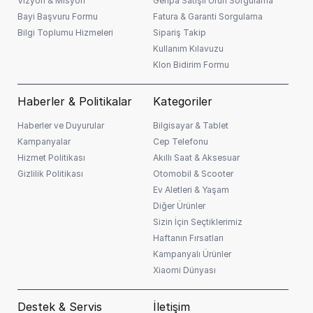
Vizyon & Misyon
Genpa Satışlı Ürün Sorgulama
Bayi Başvuru Formu
Fatura & Garanti Sorgulama
aydınlatır. Daha kolay olamazdı.
Bilgi Toplumu Hizmeleri
Sipariş Takip
Kullanım Kılavuzu
Çok işlevli bir lamba, Birçok farklı senaryo için uygundur
Klon Bidirim Formu
Lamba kafası kolayca çıkarılabilir, bir yüzeye yapışabilir veya
el feneri olarak kullanılabilir, sadece istediğiniz yere taşıyın.
Haberler & Politikalar
Kategoriler
Farklı ortamların aydınlatma taleplerini karşılayan, alanınızı her
Haberler ve Duyurular
Bilgisayar & Tablet
Kampanyalar
Cep Telefonu
zaman, her yerde aydınlatmaya hazır çok işlevli bir lamba.
Hizmet Politikası
Akıllı Saat & Aksesuar
Gizlilik Politikası
Otomobil & Scooter
Ev Aletleri & Yaşam
Diğer Ürünler
Sizin İçin Seçtiklerimiz
Haftanın Fırsatları
Kampanyalı Ürünler
Xiaomi Dünyası
Destek & Servis
İletişim