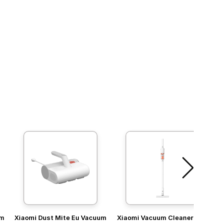
um
Xiaomi Dust Mite Eu Vacuum
Xiaomi Vacuum Cleaner P30