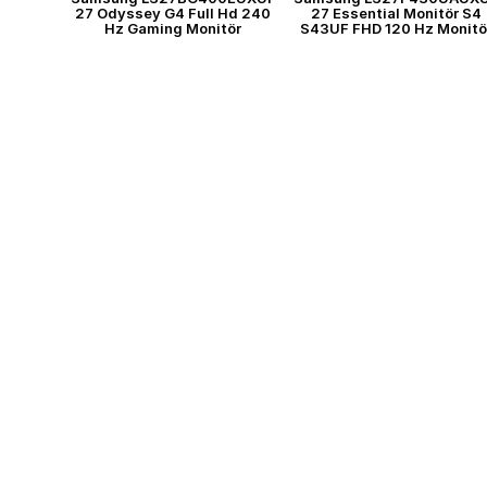
27 Odyssey G4 Full Hd 240
27 Essential Monitör S4
Hz Gaming Monitör
S43UF FHD 120 Hz Monitö