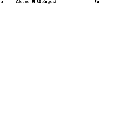
ge
Cleaner El Süpürgesi
Eu
E