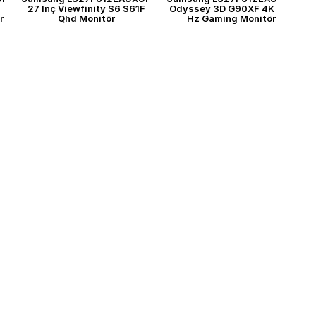
27 Inç Viewfinity S6 S61F
Odyssey 3D G90XF 4K 165
r
Qhd Monitör
Hz Gaming Monitör