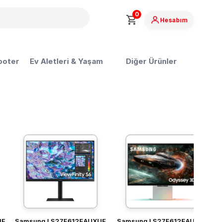
0
Hesabım
ooter
Ev Aletleri & Yaşam
Diğer Ürünler
UF
Samsung LS27F612EAUXUF
Samsung LS27F612EAUXUF