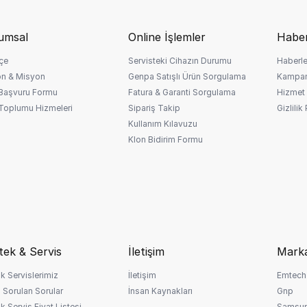
umsal
Online İşlemler
Haber
çe
Servisteki Cihazın Durumu
Haberle
on & Misyon
Genpa Satışlı Ürün Sorgulama
Kampan
 Başvuru Formu
Fatura & Garanti Sorgulama
Hizmet 
 Toplumu Hizmeleri
Sipariş Takip
Gizlilik
Kullanım Kılavuzu
Klon Bidirim Formu
tek & Servis
İletişim
Marka
k Servislerimiz
İletişim
Emtech
 Sorulan Sorular
İnsan Kaynakları
Gnp
k Servis Fiyat Listesi
Samsu